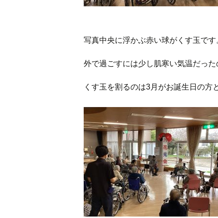
写真中央に浮かぶ赤い球がくす玉です
外で過ごすには少し肌寒い気温だった
くす玉を割るのは3月がお誕生日の方